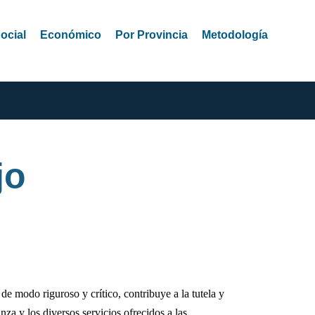
ocial
Económico
Por Provincia
Metodología
jo
 modo riguroso y crítico, contribuye a la tutela y
nza y los diversos servicios ofrecidos a las