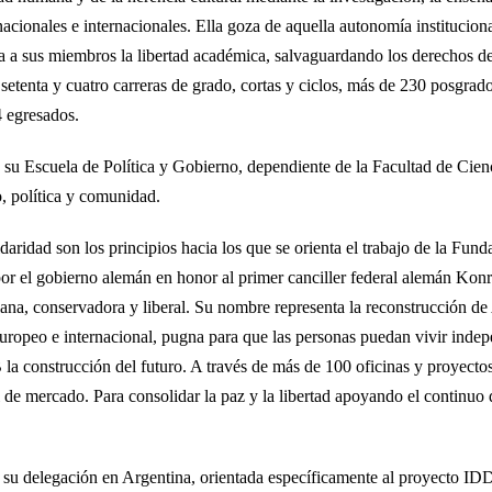
acionales e internacionales. Ella goza de aquella autonomía institucion
a a sus miembros la libertad académica, salvaguardando los derechos de
setenta y cuatro carreras de grado, cortas y ciclos, más de 230 posgra
4 egresados.
su Escuela de Política y Gobierno, dependiente de la Facultad de Cienc
, política y comunidad.
olidaridad son los principios hacia los que se orienta el trabajo de l
or el gobierno alemán en honor al primer canciller federal alemán Kon
tiana, conservadora y liberal. Su nombre representa la reconstrucción de
europeo e internacional, pugna para que las personas puedan vivir inde
B la construcción del futuro. A través de más de 100 oficinas y proyecto
de mercado. Para consolidar la paz y la libertad apoyando el continuo di
 su delegación en Argentina, orientada específicamente al proyecto ID